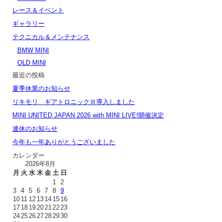
レース＆イベント
ギャラリー
テクニカル＆メンテナンス
BMW MINI
OLD MINI
最近の投稿
夏季休業のお知らせ
リキモリ ギアトロニックⅢ導入しました
MINI UNITED JAPAN 2026 with MINI LIVE!開催決定
連休のお知らせ
今年も一年ありがとうございました
カレンダー
2026年8月
月
火
水
木
金
土
日
1
2
3
4
5
6
7
8
9
10
11
12
13
14
15
16
17
18
19
20
21
22
23
24
25
26
27
28
29
30