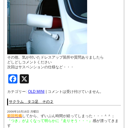
その他、気が付いたドレスアップ箇所や質問ありましたら
どしどしコメントください
次回はサスペンションの仕様など・・・
Facebook
X
カテゴリー:
OLD MINI
|
コメントは受け付けていません。
サクラム タコ足 その２
2006年10月16日 月曜日
前回投稿
してから、ずいぶん時間が経ってしまった・・・＾＾；
「つき」がよくなって明らかに『走りそう・・・』
感が漂ってきま
す