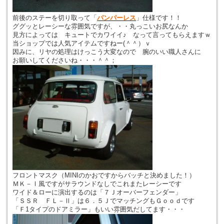
前後のステーを切り取って「
バンパーレス
」仕様です！！
ググッとレーシーな雰囲気ですが、・・丸っこいお尻なんか
見方によっては キュートでカワイイ♪ なって言ってもらえますｗ
当ショップでは人気アイテムですねー(＾＾）ｖ
因みに、リヤの処理はけっこう大変なので 腕のいい職人さんに
お願いしてくださいね・・・＾＾；
フロントマスク（MINIのかおですからバッチと決めました！）
ＭＫ－Ⅰ風ですがサラウンドなしでこれまたレーシーです
ワイド＆ローに演出するのは「７Ｊオーバーフェンダー」
「ＳＳＲ ＦＬ－Ⅱ」は６．５ＪでマッチングもＧｏｏｄです
「Ｆ1タイプのドアミラー」もいい雰囲気だしてます・・・