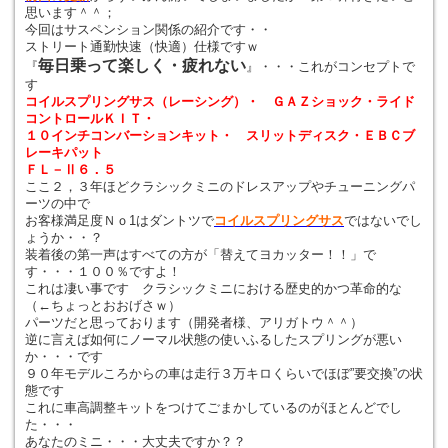
思います＾＾；
今回はサスペンション関係の紹介です・・
ストリート通勤快速（快適）仕様ですｗ
毎日乗って楽しく・疲れない
『
』・・・これがコンセプトで
す
コイルスプリングサス（レーシング）・ ＧＡＺショック・ライド
コントロールＫＩＴ・
１０インチコンバーションキット・ スリットディスク・ＥＢＣブ
レーキパット
ＦＬ－Ⅱ６．５
ここ２，３年ほどクラシックミニのドレスアップやチューニングパ
ーツの中で
お客様満足度Ｎｏ1はダントツで
コイルスプリングサス
ではないでし
ょうか・・？
装着後の第一声はすべての方が「替えてヨカッター！！」で
す・・・１００％ですよ！
これは凄い事です クラシックミニにおける歴史的かつ革命的な
（←ちょっとおおげさｗ）
パーツだと思っております（開発者様、アリガトウ＾＾）
逆に言えば如何にノーマル状態の使いふるしたスプリングが悪い
か・・・です
９０年モデルころからの車は走行３万キロくらいでほぼ”要交換”の状
態です
これに車高調整キットをつけてごまかしているのがほとんどでし
た・・・
あなたのミニ・・・大丈夫ですか？？