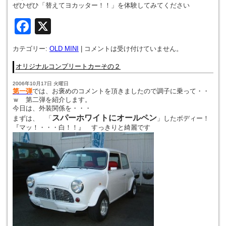
ぜひぜひ「替えてヨカッター！！」を体験してみてください
Facebook
X
カテゴリー:
OLD MINI
|
コメントは受け付けていません。
オリジナルコンプリートカーその２
2006年10月17日 火曜日
第一弾
では、お褒めのコメントを頂きましたので調子に乗って・・
ｗ 第二弾を紹介します。
今日は、外装関係を・・・
スパーホワイトにオールペン
まずは、 「
」したボディー！
『マッ！・・・白！！』 すっきりと綺麗です