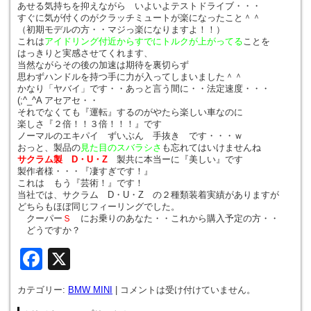
あせる気持ちを抑えながら いよいよテストドライブ・・・
すぐに気が付くのがクラッチミュートが楽になったこと＾＾
（初期モデルの方・・マジっ楽になりますよ！！）
これは
アイドリング付近からすでにトルクが上がってる
ことを
はっきりと実感させてくれます、
当然ながらその後の加速は期待を裏切らず
思わずハンドルを持つ手に力が入ってしまいました＾＾
かなり「ヤバイ」です・・あっと言う間に・・法定速度・・・
(;^_^A アセアセ・・
それでなくても『運転』するのがやたら楽しい車なのに
楽しさ『２倍！！３倍！！！』です
ノーマルのエキパイ ずいぶん 手抜き です・・・ｗ
おっと、製品の
見た目のスバラシさ
も忘れてはいけませんね
サクラム製
D・U・Z
製共に本当ーに『美しい』です
製作者様・・・『凄すぎです！』
これは もう『芸術！』です！
当社では、サクラム D・U・Z の２種類装着実績がありますが
どちらもほぼ同じフィーリングでした。
クーパー
Ｓ
にお乗りのあなた・・これから購入予定の方・・
どうですか？
Facebook
X
カテゴリー:
BMW MINI
|
コメントは受け付けていません。