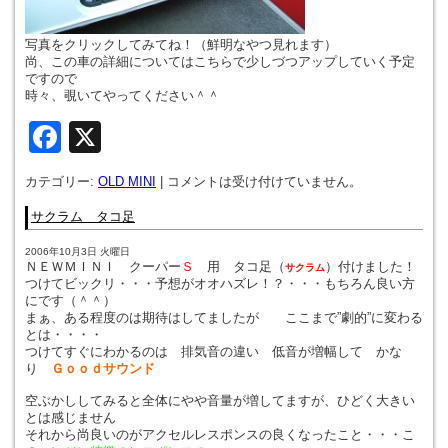
写真をクリックしてみてね！（鮮明なやつ見れます）
尚、この車の詳細についてはこちらで少しづつアップしていく予定
ですので
時々、覗いてやってください＾＾
Facebook
X
カテゴリー:
OLD MINI
|
コメントは受け付けていません。
サクラム タコ足
2006年10月3日 火曜日
ＮＥＷＭＩＮＩ クーパー
Ｓ
用 タコ足（
）付けました！
サクラム
つけてビックリ・・・予想がオオハズレ！？・・・もちろん良い方
にです（＾＾）
まぁ、ある程度のは期待はしてましたが ここまで”劇的”に変わる
とは・・・・
つけてすぐにわかるのは 排気音の違い 低音が増幅して かな
り
Ｇｏｏｄサウンド
空ぶかししてみると全体にやや音量が増してますが、ひどく大きい
とは感じません
それから尚良いのがアクセルレスポンスの良くなったこと・・・こ