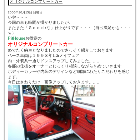
オリジナルコンプリートカー
2006年10月15日 日曜日
いや～～～！
今回の車も時間が掛かりましたが、
またまた「Ｇｏｏｄ♪な」仕上がりです・・・（自己満足かも・・・
ｗ）
PitHouse
お得意の
オリジナルコンプリートカー
めでたく納車となりましたのでさっそく紹介しておきます
ベース車両は１９９８年1.3iメイフェア
内・外装共一通りドレスアップしてみました。。。
各部の仕様をオーナーとじっくり相談しながらきめていきます
ボディーカラーや内装のデザインなど細部にわたりこだわりを感じ
ます。
今日はさわりだけ 画像アップしておきます。。。