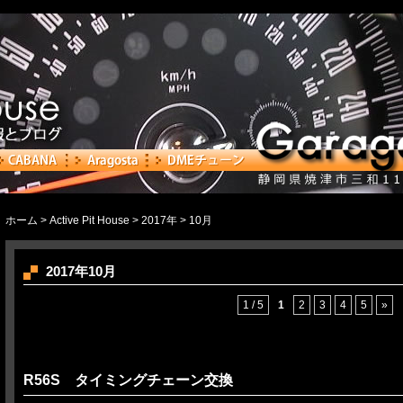
ホーム
>
Active Pit House
>
2017年
> 10月
2017年10月
1 / 5
1
2
3
4
5
»
R56S タイミングチェーン交換