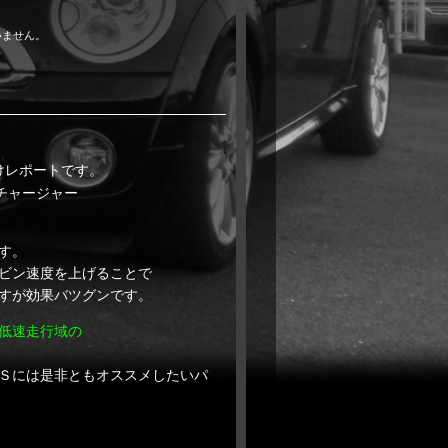
いません。
けレポートです。
チャージャー
す。
ビン速度を上げることで
すが効果バツグンです。
低速走行域の
Ｓには是非ともオススメしたいパ