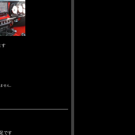
ます
ません。
足です