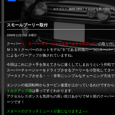
カテゴリー:
BMW MINI
|
コメントは受け付けて
スモールプーリー取付
2006年11月15日 水曜日
クーパー
Ｓ
の取り付
スーパーチャージャースモールサイズプーリー
ＭＩＮＩクーパーのホットモデル”Ｓ”である特徴の一つにスーパー
によるパワーアップが施されていますね。
今回はこれに少々手を加えてさらに速くしてしまおうという作戦で
スーパーチャージャーをドライブさせるプーリーを小型化してター
ブーストアップさせる・・・非常にシンプルなチューニング方法で
エンジンの低回転時からタービン速度が上がっているわけですから
トルクアップ感
は乗ってすぐわかります、
アクセルレスポンスも気持ちの良い吹けあがりでＭＵ前のクーパー
ーツです！
スタートのクラッチミュートが楽になりますよ～♪