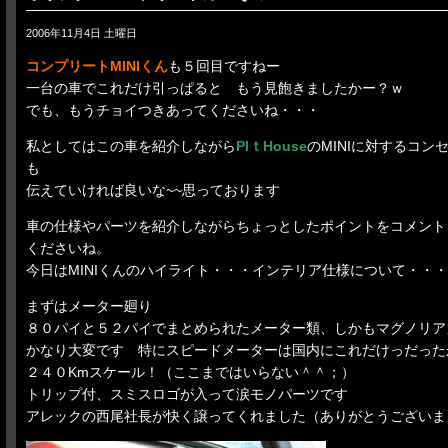
2006年11月4日 土曜日
コンプリートMINIくん
も５回目ですねー
一台の車でこれだけ引っぱると もう見飽きましたかー？ｗ
でも、もうチョイつきあってくださいね・・・
私としてはこの車を紹介しながら
PIｔHouse
のMINIに対するコ
も
伝えていければ良いな~~思っております
車の仕様やパーツを紹介しながらちょっとしたポイントをコメント
くださいね。
今日はMINIくんのハイライト・・・インテリア仕様について・・・
まずはメーター廻り
８０パイと５２パイでまとめられたメーター類、しかもマグノリア
かなり大変です 特にスピードメーターは国内にこれだけっだった
２４０Kmスケール！（ここまではいらない＾＾；）
トリップ付、スミスロゴが入って涙モノパーツです
アレックの西尾社長が快く譲ってくれました（ありがとうございました