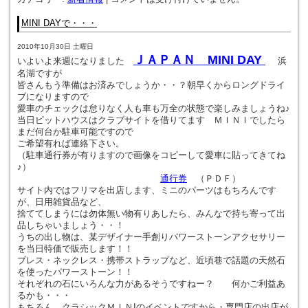
MINI DAYで・・・
2010年10月30日 土曜日
ＪＡＰＡＮ MINI DAY
いよいよ来週になりました
浜
名湖ですが
皆さんもう準備はお済みでしょうか・・？朝早くからロングドライ
ブになりますので
愛車のチェックは怠りなく人も車も万全の状態で楽しみましょうね♪
当日ピットハウスはクラブサイトを借りてます ＭＩＮＩでしたら
まだ何台か駐車可能ですので
ご希望有れば連絡下さい。
（駐車通行券が有りますので画像をコピーして愛車に貼ってきてね
♪）
通行券
（ＰＤＦ）
サイト内ではフリマを出店します、ミニのパーツはもちろんです
が、日用雑貨品など、
捨ててしまうには勿体無い物有りあしたら、みんなで持ち寄って出
品しちゃいましょう・・！
うちの出し物は、某デザイナー手創りパワーストーンアクセサリー
を当日特価で販売します！！
ブレス・ネックレス・携帯ストラップなど、近頃巷で話題の天然石
を使ったパワーストーン！！
それぞれの石にいろんな力があるそうですねー？ 何かご利益あ
るかも・・・
もちろん、クラシックＭＩＮIのイベントですから・専門店の出店が