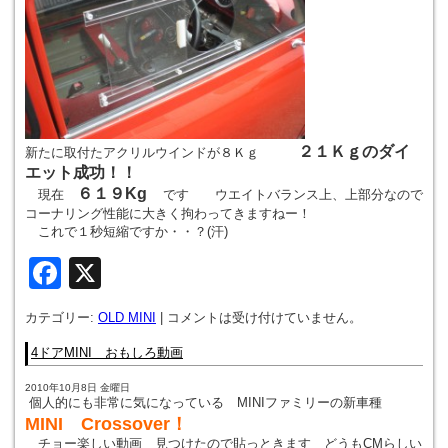
２１Ｋｇのダイ
新たに取付たアクリルウインドが８Ｋｇ
エット成功！！
６１９Kg
現在
です ウエイトバランス上、上部分なので
コーナリング性能に大きく拘わってきますねー！
これで１秒短縮ですか・・？(汗)
Facebook
X
カテゴリー:
OLD MINI
|
コメントは受け付けていません。
4ドアMINI おもしろ動画
2010年10月8日 金曜日
個人的にも非常に気になっている MINIファミリーの新車種
MINI Crossover！
(ｸﾛｽｵｰﾊﾞｰ）
チョー楽しい動画 見つけたので貼っときます どうもCMらしい