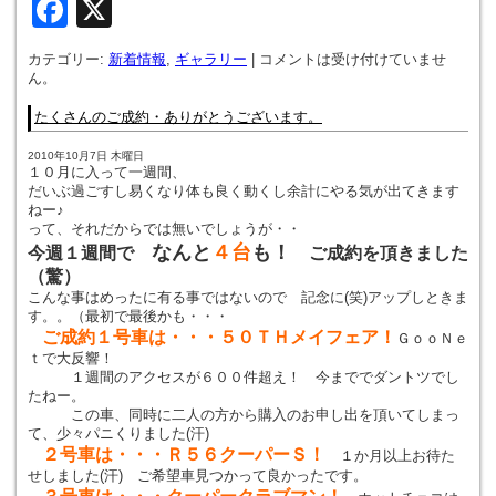
Facebook
X
カテゴリー:
新着情報
,
ギャラリー
|
コメントは受け付けていませ
ん。
たくさんのご成約・ありがとうございます。
2010年10月7日 木曜日
１０月に入って一週間、
だいぶ過ごすし易くなり体も良く動くし余計にやる気が出てきます
ねー♪
って、それだからでは無いでしょうが・・
なんと
４台
も！
今週１週間で
ご成約を頂きました
（驚）
こんな事はめったに有る事ではないので 記念に(笑)アップしときま
す。。（最初で最後かも・・・
ご成約１号車は・・・５０ＴＨメイフェア！
ＧｏｏＮｅ
ｔで大反響！
１週間のアクセスが６００件超え！ 今まででダントツでし
たねー。
この車、同時に二人の方から購入のお申し出を頂いてしまっ
て、少々パニくりました(汗)
２号車は・・・Ｒ５６クーパーＳ！
１か月以上お待た
せしました(汗) ご希望車見つかって良かったです。