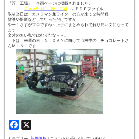
『匠 工場』 企画ページに掲載されました。
Ｇｏｏﾜｰﾙﾄﾞ 匠 工場
←ＰＤＦファイル
取材当日は カメラマン兼ライターの方が来て２時間程
雑談や撮影などして行っただけですが、
やー！さすがプロですね～上手にまとめられて解り易い文になって
ます
文才の無い私ではむりだな～～。
下は 来週のＭＩＮＩＤＡＹに向けて点検中の チョコレートさ
んＭＩＮＩです
Facebook
X
カテゴリー:
新着情報
|
コメントは受け付けていません。