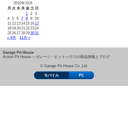
2010年10月
月
火
水
木
金
土
日
1
2
3
4
5
6
7
8
9
10
11
12
13
14
15
16
17
18
19
20
21
22
23
24
25
26
27
28
29
30
31
« 9月
11月 »
Garage Pit House
Active Pit House ―ガレージ・ピットハウスの商品情報とブログ
© Garage Pit House Co.,Ltd.
モバイル
PC