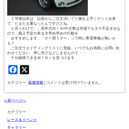
１号車以外は、以前からご注文頂いてた物を上手くゲット出来
て、たまたま重なったんですけどね、、、
と言うわけで、、高年式ＭＩＮI中古車は市場でもタマ不足ぎみな
ので、購入予定の有る方早め早めの行動を
おすすめします、「さー買うぞー」って時に希望車種が無いか
も？
ご注文ウエイティングリストに登録、いつでもお気軽にお問い合
わせください、押し売りなどしませんので・・
十分納得できるＭＩＮＩを見つけます。
Facebook
X
カテゴリー:
新着情報
|
コメントは受け付けていません。
« 前ページへ
カテゴリー
レース＆イベント
ギャラリー