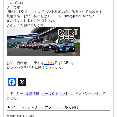
こんばんは
タケです
明日11月23日（月）はイベント参加の為お休みさせて頂きます。
緊急連絡、お問い合わせはＥメール info@pithouse.co.jp
またはＬＩＮＥをご利用下さい。
よろしくお願い致します。
お問い合わせ、ご予約は
こちら
又はLINEで。
ピットハウスLINE登録は
こちら
から。
Facebook
X
カテゴリー:
新着情報
,
レース＆イベント
|
コメントは受け付けてい
ません。
R56S ｆｏｒｇｅターボブランケット取り付け
2020年11月17日 火曜日