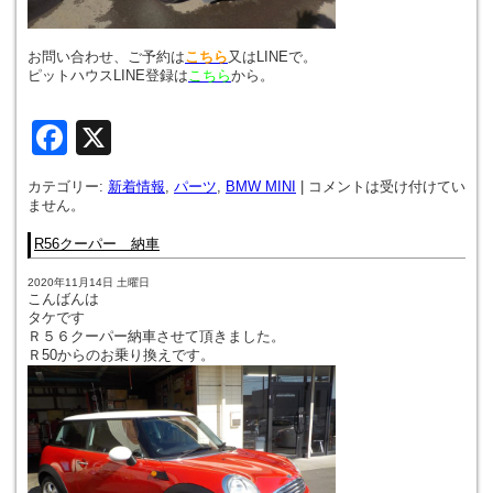
お問い合わせ、ご予約は
こちら
又はLINEで。
ピットハウスLINE登録は
こちら
から。
Facebook
X
カテゴリー:
新着情報
,
パーツ
,
BMW MINI
|
コメントは受け付けてい
ません。
R56クーパー 納車
2020年11月14日 土曜日
こんばんは
タケです
Ｒ５６クーパー納車させて頂きました。
Ｒ50からのお乗り換えです。