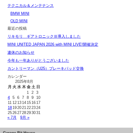
テクニカル＆メンテナンス
BMW MINI
OLD MINI
最近の投稿
リキモリ ギアトロニックⅢ導入しました
MINI UNITED JAPAN 2026 with MINI LIVE!開催決定
連休のお知らせ
今年も一年ありがとうございました
カントリーマン（U25）ブレーキパッド交換
カレンダー
2025年8月
月
火
水
木
金
土
日
1
2
3
4
5
6
7
8
9
10
11
12
13
14
15
16
17
18
19
20
21
22
23
24
25
26
27
28
29
30
31
« 7月
9月 »
Garage Pit House