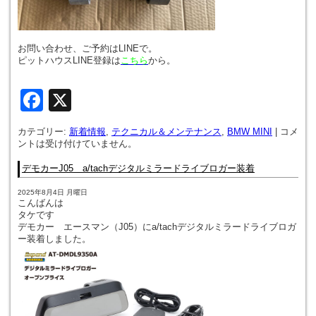
お問い合わせ、ご予約はLINEで。
ピットハウスLINE登録は
こちら
から。
Facebook
X
カテゴリー:
新着情報
,
テクニカル＆メンテナンス
,
BMW MINI
|
コメ
ントは受け付けていません。
デモカーJ05 a/tachデジタルミラードライブロガー装着
2025年8月4日 月曜日
こんばんは
タケです
デモカー エースマン（J05）にa/tachデジタルミラードライブロガ
ー装着しました。