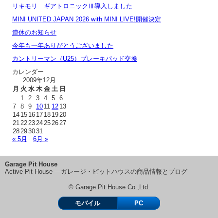
リキモリ ギアトロニックⅢ導入しました
MINI UNITED JAPAN 2026 with MINI LIVE!開催決定
連休のお知らせ
今年も一年ありがとうございました
カントリーマン（U25）ブレーキパッド交換
カレンダー
2009年12月
月
火
水
木
金
土
日
1
2
3
4
5
6
7
8
9
10
11
12
13
14
15
16
17
18
19
20
21
22
23
24
25
26
27
28
29
30
31
« 5月
6月 »
Garage Pit House
Active Pit House ―ガレージ・ピットハウスの商品情報とブログ
© Garage Pit House Co.,Ltd.
モバイル
PC