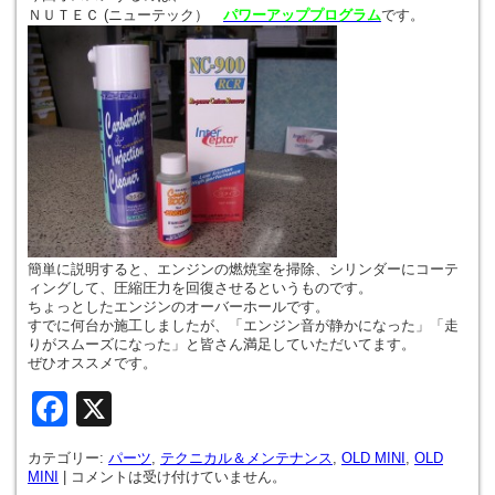
ＮＵＴＥＣ (ニューテック）
パワーアッププログラム
です。
簡単に説明すると、エンジンの燃焼室を掃除、シリンダーにコーテ
ィングして、圧縮圧力を回復させるというものです。
ちょっとしたエンジンのオーバーホールです。
すでに何台か施工しましたが、「エンジン音が静かになった」「走
りがスムーズになった」と皆さん満足していただいてます。
ぜひオススメです。
Facebook
X
カテゴリー:
パーツ
,
テクニカル＆メンテナンス
,
OLD MINI
,
OLD
MINI
|
コメントは受け付けていません。