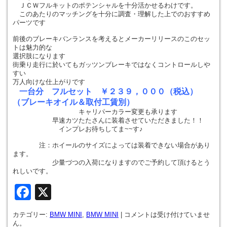
ＪＣＷフルキットのポテンシャルを十分活かせるわけです。
このあたりのマッチングを十分に調査・理解した上でのおすすめ
パーツです
前後のブレーキバンランスを考えるとメーカーリリースのこのセッ
トは魅力的な
選択肢になります
街乗り走行に於いてもガッツンブレーキではなくコントロールしや
すい
万人向けな仕上がりです
一台分 フルセット ￥２３９，０００（税込）
（ブレーキオイル＆取付工賃別）
キャリパーカラー変更も承ります
早速カツたたさんに装着させていただきました！！
インプレお待ちしてま~~す♪
注：ホイールのサイズによっては装着できない場合があり
ます。
少量づつの入荷になりますのでご予約して頂けるとう
れしいです。
Facebook
X
カテゴリー:
BMW MINI
,
BMW MINI
|
コメントは受け付けていませ
ん。