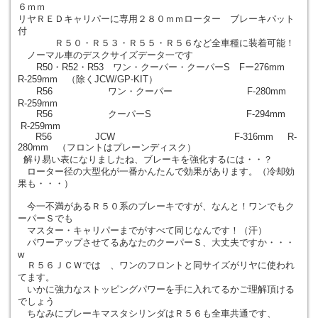
６ｍｍ
リヤＲＥＤキャリパーに専用２８０ｍｍローター ブレーキパット
付
Ｒ５０・Ｒ５３・Ｒ５５・Ｒ５６など全車種に装着可能！
ノーマル車のデスクサイズデータ一です
R50・R52・R53 ワン・クーパー・クーパーS Fー276mm
R-259mm （除くJCW/GP-KIT）
R56 ワン・クーパー F-280mm
R-259mm
R56 クーパーS F-294mm
R-259mm
R56 JCW F-316mm R-
280mm （フロントはプレーンディスク）
解り易い表になりましたね、ブレーキを強化するには・・？
ローター径の大型化が一番かんたんで効果があります。（冷却効
果も・・・）
今一不満があるＲ５０系のブレーキですが、なんと！ワンでもク
ーパーＳでも
マスター・キャリパーまでがすべて同じなんです！（汗）
パワーアップさせてるあなたのクーパーＳ、大丈夫ですか・・・
w
Ｒ５６ＪＣＷでは 、ワンのフロントと同サイズがリヤに使われ
てます。
いかに強力なストッピングパワーを手に入れてるかご理解頂ける
でしょう
ちなみにブレーキマスタシリンダはＲ５６も全車共通です、