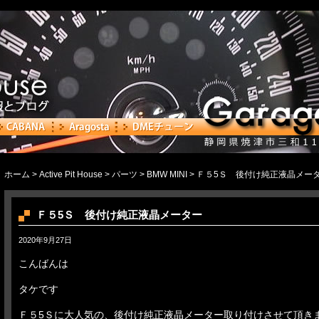
ホーム
>
Active Pit House
>
パーツ
>
BMW MINI
> Ｆ５5Ｓ 後付け純正液晶メー
Ｆ５5Ｓ 後付け純正液晶メーター
2020年9月27日
こんばんは
タケです
Ｆ５5Ｓに大人気の、後付け純正液晶メーター取り付けさせて頂き