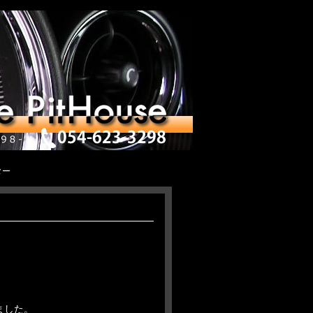
ター
ました。