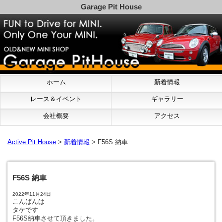
Garage Pit House
ホーム
新着情報
レース＆イベント
ギャラリー
会社概要
アクセス
Active Pit House
>
新着情報
> F56S 納車
F56S 納車
2022年11月24日
こんばんは
タケです
F56S納車させて頂きました。