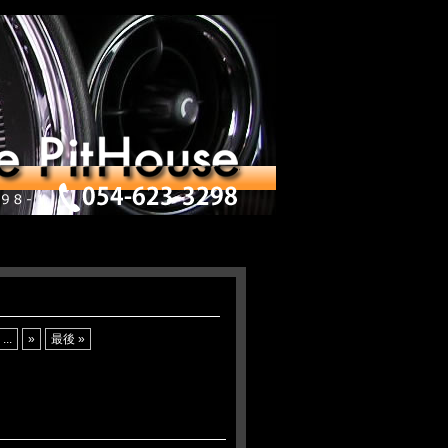
...
»
最後 »