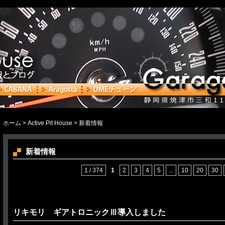
ホーム
>
Active Pit House
> 新着情報
新着情報
1 / 374
1
2
3
4
5
...
10
20
30
リキモリ ギアトロニックⅢ導入しました