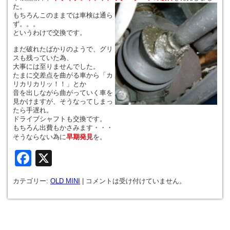
た。
もちろんこのままでは車検は通ら
ず。。。
というわけで交換です。
まだ破れたばかりのようで、グリ
スも残っていた為、
大事には至りませんでした。
たまに交差点を曲がる車から「カ
リカリカリッ！！」とか
音を出しながら曲がっていく車を
見かけますが、そうなってしまっ
たら手遅れ。
ドライブシャフトも交換です。
もちろん出費もかさみます・・・
そうならない為に
早期発見
を。
Facebook
X
カテゴリー:
OLD MINI
|
コメントは受け付けていません。