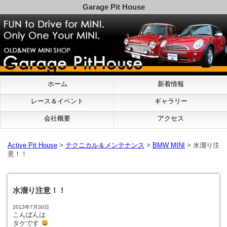
Garage Pit House
ホーム
新着情報
レース＆イベント
ギャラリー
会社概要
アクセス
Active Pit House
>
テクニカル＆メンテナンス
>
BMW MINI
> 水溜り注
意！！
水溜り注意！！
2013年7月30日
こんばんは
タケです