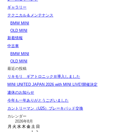
ギャラリー
テクニカル＆メンテナンス
BMW MINI
OLD MINI
新着情報
中古車
BMW MINI
OLD MINI
最近の投稿
リキモリ ギアトロニックⅢ導入しました
MINI UNITED JAPAN 2026 with MINI LIVE!開催決定
連休のお知らせ
今年も一年ありがとうございました
カントリーマン（U25）ブレーキパッド交換
カレンダー
2026年8月
月
火
水
木
金
土
日