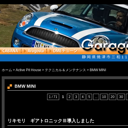
ホーム
>
Active Pit House
>
テクニカル＆メンテナンス
> BMW MINI
BMW MINI
1 / 71
1
2
3
4
5
...
10
20
30
リキモリ ギアトロニックⅢ導入しました