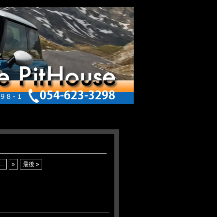
...
»
最後 »