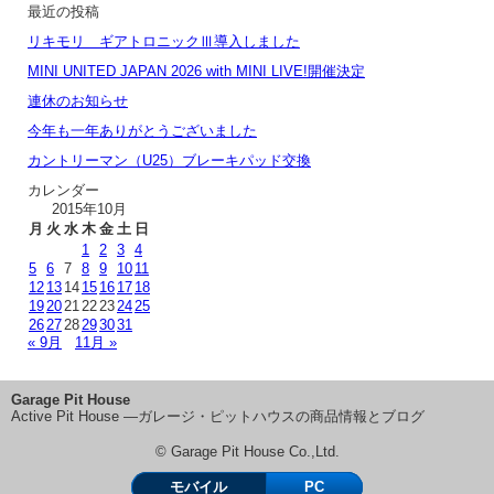
最近の投稿
リキモリ ギアトロニックⅢ導入しました
MINI UNITED JAPAN 2026 with MINI LIVE!開催決定
連休のお知らせ
今年も一年ありがとうございました
カントリーマン（U25）ブレーキパッド交換
カレンダー
2015年10月
月
火
水
木
金
土
日
1
2
3
4
5
6
7
8
9
10
11
12
13
14
15
16
17
18
19
20
21
22
23
24
25
26
27
28
29
30
31
« 9月
11月 »
Garage Pit House
Active Pit House ―ガレージ・ピットハウスの商品情報とブログ
© Garage Pit House Co.,Ltd.
モバイル
PC