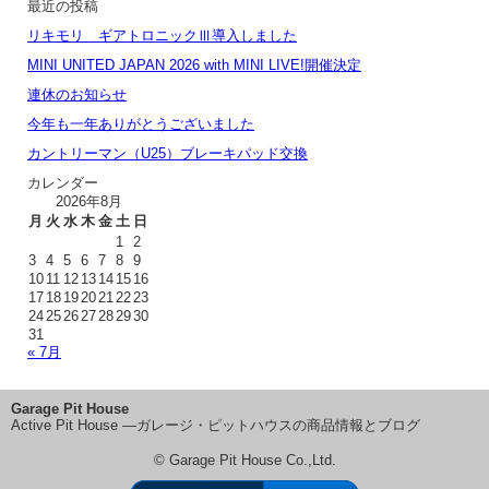
最近の投稿
リキモリ ギアトロニックⅢ導入しました
MINI UNITED JAPAN 2026 with MINI LIVE!開催決定
連休のお知らせ
今年も一年ありがとうございました
カントリーマン（U25）ブレーキパッド交換
カレンダー
2026年8月
月
火
水
木
金
土
日
1
2
3
4
5
6
7
8
9
10
11
12
13
14
15
16
17
18
19
20
21
22
23
24
25
26
27
28
29
30
31
« 7月
Garage Pit House
Active Pit House ―ガレージ・ピットハウスの商品情報とブログ
© Garage Pit House Co.,Ltd.