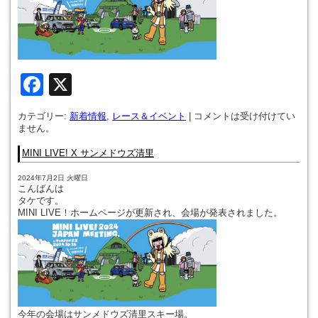
Facebook
X
カテゴリー:
新着情報
,
レース＆イベント
|
コメントは受け付けてい
ません。
MINI LIVE! X サンメドウズ清里
2024年7月2日 火曜日
こんばんは
タケです。
MINI LIVE！ホームページが更新され、会場が発表されました。
今年の会場はサンメドウズ清里スキー場。