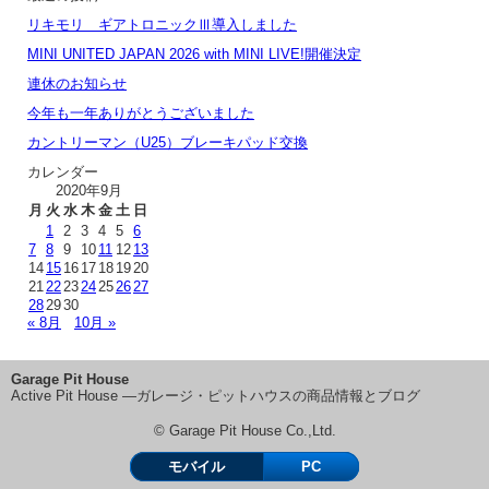
リキモリ ギアトロニックⅢ導入しました
MINI UNITED JAPAN 2026 with MINI LIVE!開催決定
連休のお知らせ
今年も一年ありがとうございました
カントリーマン（U25）ブレーキパッド交換
カレンダー
2020年9月
月
火
水
木
金
土
日
1
2
3
4
5
6
7
8
9
10
11
12
13
14
15
16
17
18
19
20
21
22
23
24
25
26
27
28
29
30
« 8月
10月 »
Garage Pit House
Active Pit House ―ガレージ・ピットハウスの商品情報とブログ
© Garage Pit House Co.,Ltd.
モバイル
PC