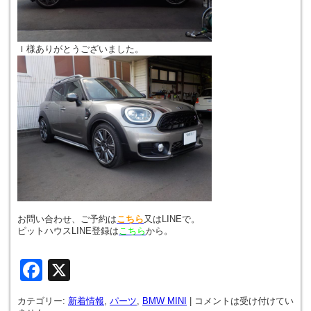
Ｉ様ありがとうございました。
お問い合わせ、ご予約は
こちら
又はLINEで。
ピットハウスLINE登録は
こちら
から。
Facebook
X
カテゴリー:
新着情報
,
パーツ
,
BMW MINI
|
コメントは受け付けてい