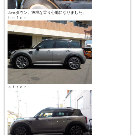
35㎜ダウン。抜群な乗り心地になりました。
ｂｅｆｏｒ
ａｆｔｅｒ