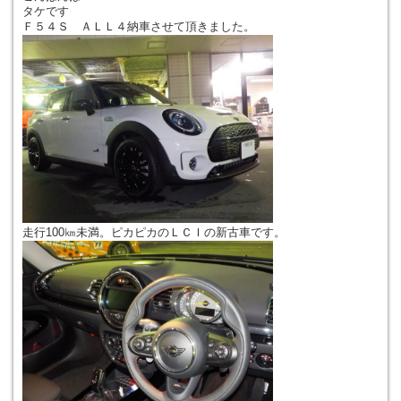
タケです
Ｆ５４Ｓ ＡＬＬ４納車させて頂きました。
走行100㎞未満。ピカピカのＬＣＩの新古車です。