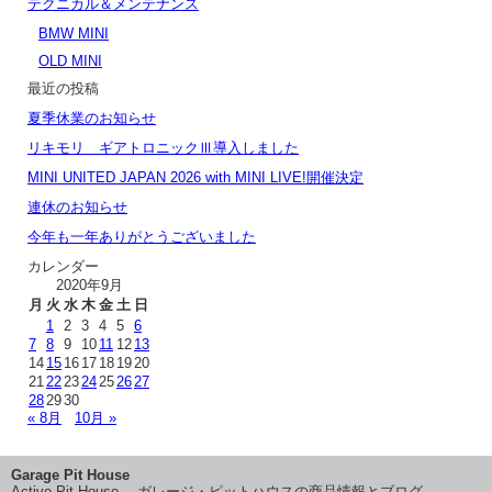
テクニカル＆メンテナンス
BMW MINI
OLD MINI
最近の投稿
夏季休業のお知らせ
リキモリ ギアトロニックⅢ導入しました
MINI UNITED JAPAN 2026 with MINI LIVE!開催決定
連休のお知らせ
今年も一年ありがとうございました
カレンダー
2020年9月
月
火
水
木
金
土
日
1
2
3
4
5
6
7
8
9
10
11
12
13
14
15
16
17
18
19
20
21
22
23
24
25
26
27
28
29
30
« 8月
10月 »
Garage Pit House
Active Pit House ―ガレージ・ピットハウスの商品情報とブログ