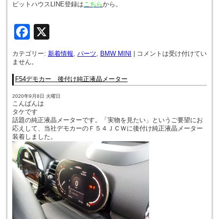
ピットハウスLINE登録は
こちら
から。
Facebook
X
カテゴリー:
新着情報
,
パーツ
,
BMW MINI
|
コメントは受け付けてい
ません。
F54デモカー 後付け純正液晶メーター
2020年9月8日 火曜日
こんばんは
タケです
話題の純正液晶メーターです。「実物を見たい」というご要望にお
応えして、当社デモカーのＦ５４ＪＣＷに後付け純正液晶メーター
装着しました。