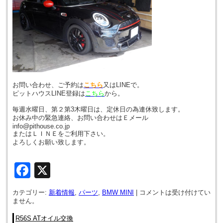
お問い合わせ、ご予約は
こちら
又はLINEで。
ピットハウスLINE登録は
こちら
から。
毎週水曜日、第２第3木曜日は、定休日の為連休致します。
お休み中の緊急連絡、お問い合わせはＥメール
info@pithouse.co.jp
またはＬＩＮＥをご利用下さい。
よろしくお願い致します。
Facebook
X
カテゴリー:
新着情報
,
パーツ
,
BMW MINI
|
コメントは受け付けてい
ません。
R56S ATオイル交換