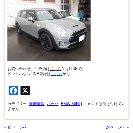
お問い合わせ、ご予約は
こちら
又はLINEで。
ピットハウスLINE登録は
こちら
から。
Facebook
X
カテゴリー:
新着情報
,
パーツ
,
BMW MINI
|
コメントは受け付けてい
ません。
« 前ページへ
次ページへ »